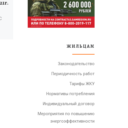
21г.
переписи
населения
С
Всероссийская перепись
населения пройдет: с 15
октября по 14 ноября
она
ЖИЛЬЦАМ
2021 года на большей
части территории России
ия по
(за исключением
Законодательство
ей с
отдаленных и
 […]
труднодоступных […]
Периодичность работ
Тарифы ЖКУ
Нормативы потребления
Индивидуальный договор
Мероприятия по повышению
энергоэффективности