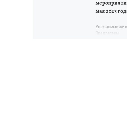
мероприятий
мая 2023 год
Уважаемые жит
Предлагаем
ознакомиться с
мероприятиями
запланированны
проведению в р
празднования 7
годовщины Поб
Великой Отечес
войне 1941-1945