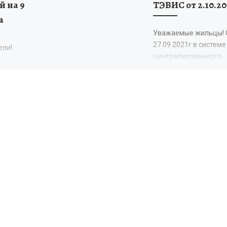
 на 9
ТЭВИС от 2.10.20
а
Уважаемые жильцы! 
27.09.2021г в системе
ели!
централизованного
теплоснабжения
Автозаводского рай
,
Тольятти проводятся
ми к
сезонные мероприят
амках
санации тепловых сет
8-й
целью стабилизации и
еды в
твенной
 годов.