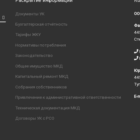
Раскрытие информации
Ко
ОО
Документы УК
Бухгалтерская отчётность
Фа
44
Тарифы ЖКУ
Ст
Нормативы потребления
Законодательство
Общее имущество МКД
Юр
Капитальный ремонт МКД
44
Ту
Собрания собственников
E-m
Привлечение к административной ответственности
Техническая документация МКД
Договоры УК с РСО