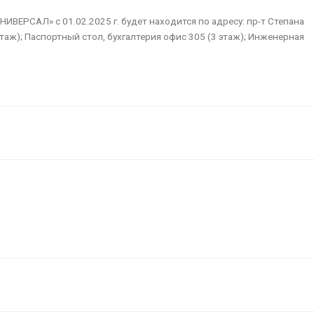
ИВЕРСАЛ» с 01.02.2025 г. будет находится по адресу: пр-т Степана
этаж); Паспортный стол, бухгалтерия офис 305 (3 этаж); Инженерная