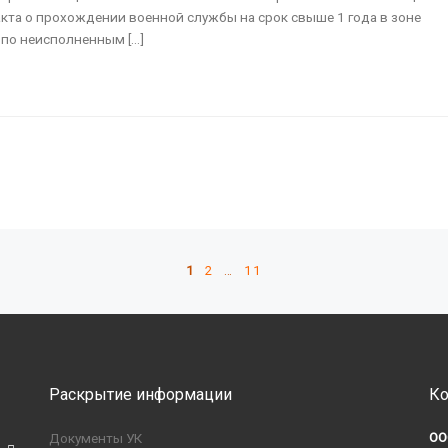
кта о прохождении военной службы на срок свыше 1 года в зоне
по неисполненным […]
1
2
…
11
Раскрытие информации
Ко
ОО
Документы УК