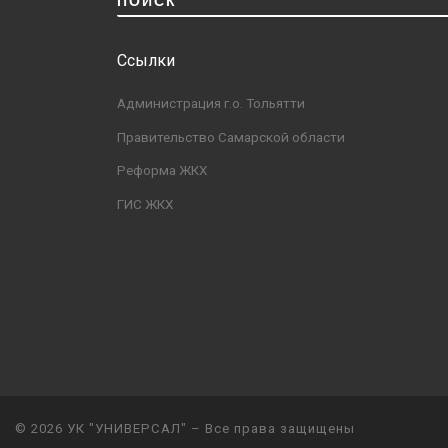
ПОИСК
Ссылки
Администрация г.о. Тольятти
Правительство Самарской области
Реформа ЖКХ
ГИС ЖКХ
© 2026
УК "УНИВЕРСАЛ"
– Все права защищены