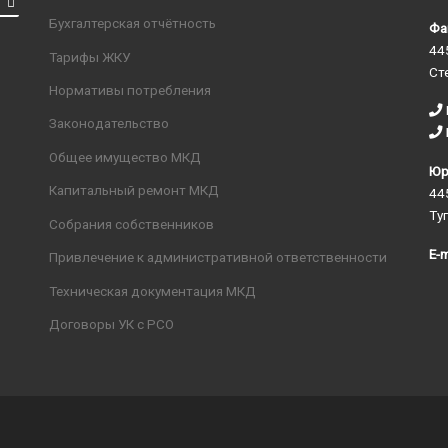
Бухгалтерская отчётность
Фа
44
Тарифы ЖКУ
Ст
Нормативы потребления
Законодательство
Общее имущество МКД
Юр
Капитальный ремонт МКД
44
Ту
Собрания собственников
E-m
Привлечение к административной ответственности
Техническая документация МКД
Договоры УК с РСО