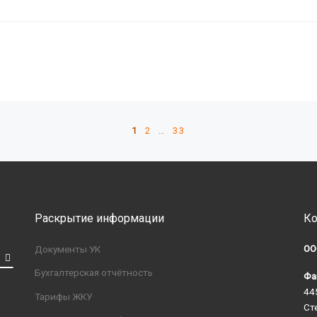
1
2
…
33
Раскрытие информации
Ко
ОО
Документы УК
Бухгалтерская отчётность
Фа
44
Тарифы ЖКУ
Ст