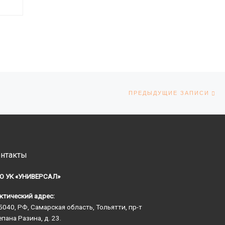
П
ПРЕДЫДУЩИЕ ЗАПИСИ
нтакты
О УК «УНИВЕРСАЛ»
ктический адрес:
5040, РФ, Самарская область, Тольятти, пр-т
епана Разина, д. 23.