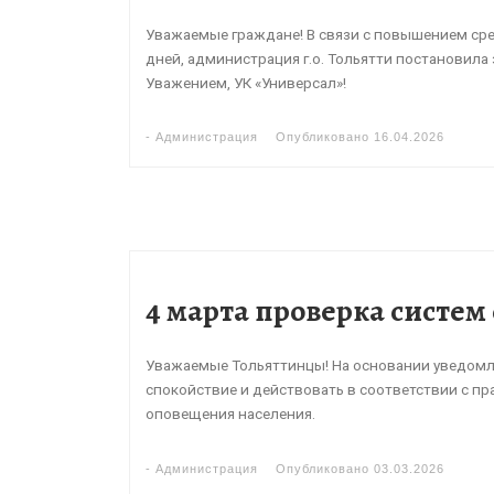
Уважаемые граждане! В связи с повышением сре
дней, администрация г.о. Тольятти постановила з
Уважением, УК «Универсал»!
-
Администрация
Опубликовано
16.04.2026
4 марта проверка систе
Уважаемые Тольяттинцы! На основании уведомл
спокойствие и действовать в соответствии с пр
оповещения населения.
-
Администрация
Опубликовано
03.03.2026