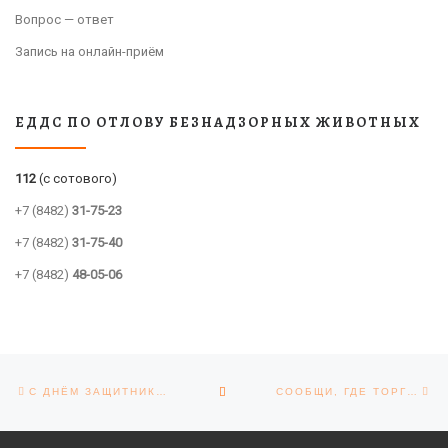
Вопрос — ответ
Запись на онлайн-приём
ЕДДС ПО ОТЛОВУ БЕЗНАДЗОРНЫХ ЖИВОТНЫХ
112
(с сотового)
+7 (8482)
31-75-23
+7 (8482)
31-75-40
+7 (8482)
48-05-06
Навигация по записям
Предыдущая запись
Сл
ОБРАТНО К СПИСКУ ЗАПИСЕЙ
С ДНЁМ ЗАЩИТНИКА ОТЕЧЕСТВА!
СООБЩИ, ГДЕ ТОРГУЮТ СМЕРТЬЮ