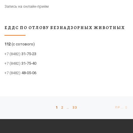
Запись на онлайн-приём
ЕДДС ПО ОТЛОВУ БЕЗНАДЗОРНЫХ ЖИВОТНЫХ
112
(с сотового)
+7 (8482)
31-75-23
+7 (8482)
31-75-40
+7 (8482)
48-05-06
Навигация по записям
Пр
1
2
…
33
ПРЕДЫДУЩИЕ ЗАПИСИ