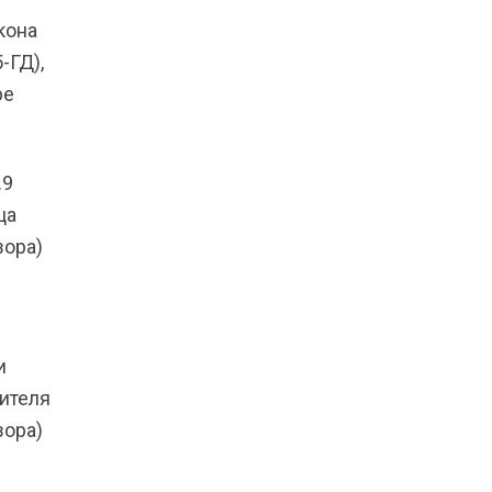
кона
-ГД),
ре
.9
ца
зора)
и
ителя
зора)