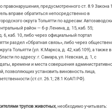
 правонарушения, предусмотренного ст. 8.9 Закона 
тель вправе обратиться непосредственно в
ородского округа Тольятти по адресам: Автозаводск
ентральный район — б-р Ленина, д. 15, каб. 55;
 6, каб. 10, либо через официальный портал
ятти раздел «Обратная связь», либо через обществе
га Тольятти (ул. К.Маркса, д. 42, каб.109), а также в
сти по адресу: г. Самара, ул. Невская, д. 1, с
даты, времени и места совершения административн
й, позволяющих установить виновность лица,
тственности (ст.ст. 26.1; 28.1 КоАП РФ).
жителями трупов животных
, необходимо учитывать: