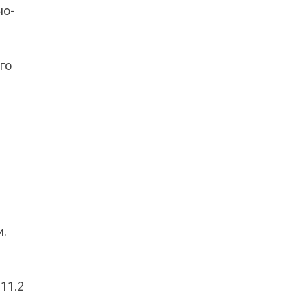
но-
го
и.
11.2