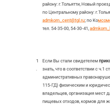
району: г.Тольятти, Новый проезд, 
по Центральному району: г.Тольятт
admkom_cent@tgl.ru
; по Ко
мсом
тел. 54-35-00, 54-30-41,
admkom_k
Если Вы стали свидетелем
прик
знать, что в соответствии с ч.1 
административных правонарушен
115-ГД) физическим и юридиче
владельцев, организация мест 
пищевых отходов, кормов для ж