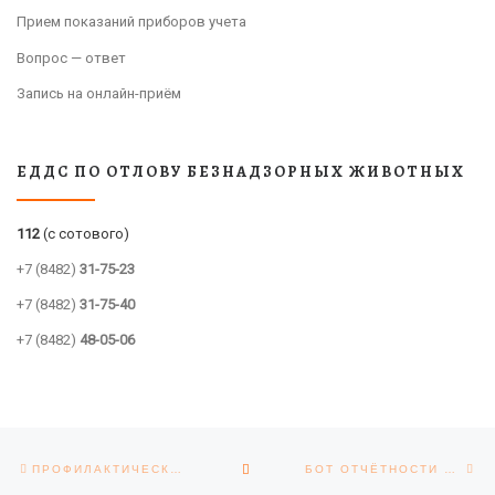
Прием показаний приборов учета
Вопрос — ответ
Запись на онлайн-приём
ЕДДС ПО ОТЛОВУ БЕЗНАДЗОРНЫХ ЖИВОТНЫХ
112
(с сотового)
+7 (8482)
31-75-23
+7 (8482)
31-75-40
+7 (8482)
48-05-06
Навигация по записям
Предыдущая запись
Сл
ОБРАТНО К СПИСКУ ЗАПИСЕЙ
ПРОФИЛАКТИЧЕСКИЕ МЕРОПРИЯТИЯ ПАО «Т ПЛЮС» ПО САНАЦИИ ТЕПЛОВЫХ СЕТЕЙ
БОТ ОТЧЁТНОСТИ МИНСТРОЯ РОССИИ